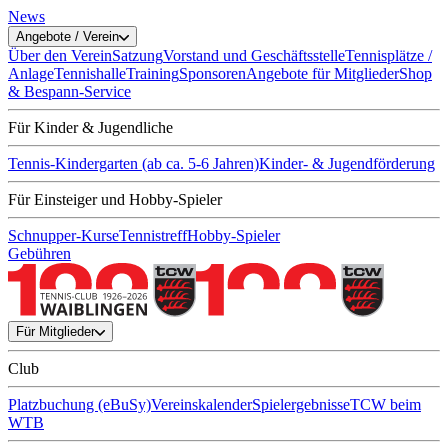
News
Angebote / Verein
Über den Verein
Satzung
Vorstand und Geschäftsstelle
Tennisplätze /
Anlage
Tennishalle
Training
Sponsoren
Angebote für Mitglieder
Shop
& Bespann-Service
Für Kinder & Jugendliche
Tennis-Kindergarten (ab ca. 5-6 Jahren)
Kinder- & Jugendförderung
Für Einsteiger und Hobby-Spieler
Schnupper-Kurse
Tennistreff
Hobby-Spieler
Gebühren
Für Mitglieder
Club
Platzbuchung (eBuSy)
Vereinskalender
Spielergebnisse
TCW beim
WTB