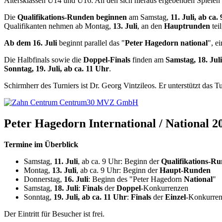
Altersklassen U14 und U16. An den sich hieraus ergebenden Spielen g
Die
Qualifikations-Runden beginnen
am Samstag,
11. Juli, ab ca.
Qualifikanten nehmen ab Montag,
13. Juli
, an den
Hauptrunden
tei
Ab dem 16. Juli
beginnt parallel das "
Peter Hagedorn national
", e
Die Halbfinals sowie die
Doppel-Finals
finden am
Samstag, 18. Juli
Sonntag, 19. Juli, ab ca. 11 Uhr
.
Schirmherr des Turniers ist Dr. Georg Vintzileos. Er unterstützt das Tu
Peter Hagedorn International / National 2
Termine im Überblick
Samstag,
11. Juli
, ab ca. 9 Uhr: Beginn der
Qualifikations-R
Montag,
13. Juli
, ab ca. 9 Uhr: Beginn der
Haupt-Runden
Donnerstag,
16. Juli
: Beginn des "Peter Hagedorn
National
"
Samstag,
18. Juli
:
Finals
der
Doppel
-Konkurrenzen
Sonntag,
19. Juli, ab ca. 11 Uhr
:
Finals
der
Einzel
-Konkurrenz
Der Eintritt für Besucher ist frei.