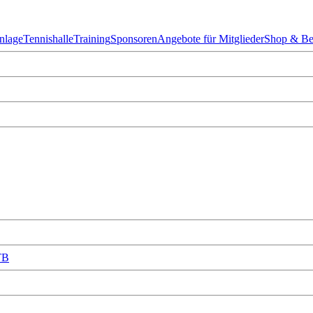
Anlage
Tennishalle
Training
Sponsoren
Angebote für Mitglieder
Shop & Be
TB