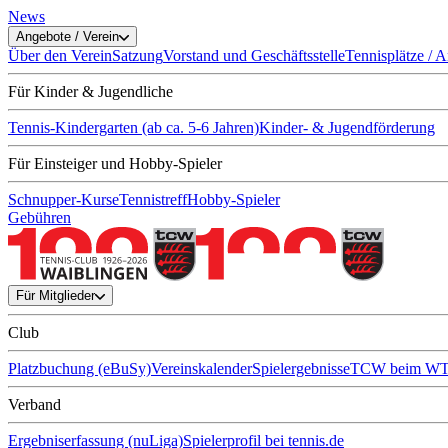
News
Angebote / Verein
Über den Verein
Satzung
Vorstand und Geschäftsstelle
Tennisplätze / 
Für Kinder & Jugendliche
Tennis-Kindergarten (ab ca. 5-6 Jahren)
Kinder- & Jugendförderung
Für Einsteiger und Hobby-Spieler
Schnupper-Kurse
Tennistreff
Hobby-Spieler
Gebühren
Für Mitglieder
Club
Platzbuchung (eBuSy)
Vereinskalender
Spielergebnisse
TCW beim W
Verband
Ergebniserfassung (nuLiga)
Spielerprofil bei tennis.de