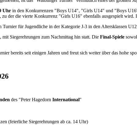
emessen, ist das "Waiblinger Turnier" vermutlich eines der größten Ju
 9 Uhr
in den Konkurrenzen "Boys U14", "Girls U14" und "Boys U16" 
l, zu der die vierte Konkurrenz "Girls U16" ebenfalls ausgespielt wird
in Turnier für Jugendliche in der Kategorie J-3 in den Altersklassen U
, mit Siegerehrungen zum Nachmittag hin statt. Die
Final-Spiele
sowohl
rnier bereits seit einigen Jahren und freut sich weiter über das hohe sp
026
unden
des "Peter Hagedorn
International
"
en (feierliche Siegerehrungen ab ca. 14 Uhr)