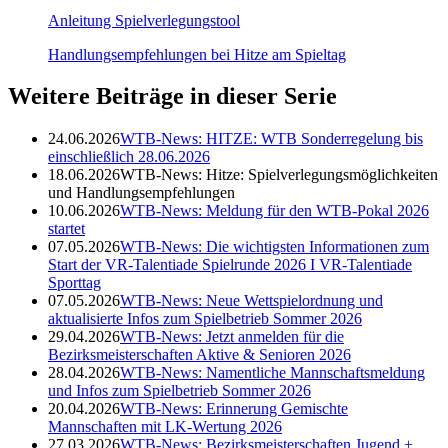
Anleitung Spielverlegungstool
Handlungsempfehlungen bei Hitze am Spieltag
Weitere Beiträge in dieser Serie
24.06.2026
WTB-News: HITZE: WTB Sonderregelung bis
einschließlich 28.06.2026
18.06.2026
WTB-News: Hitze: Spielverlegungsmöglichkeiten
und Handlungsempfehlungen
10.06.2026
WTB-News: Meldung für den WTB-Pokal 2026
startet
07.05.2026
WTB-News: Die wichtigsten Informationen zum
Start der VR-Talentiade Spielrunde 2026 I VR-Talentiade
Sporttag
07.05.2026
WTB-News: Neue Wettspielordnung und
aktualisierte Infos zum Spielbetrieb Sommer 2026
29.04.2026
WTB-News: Jetzt anmelden für die
Bezirksmeisterschaften Aktive & Senioren 2026
28.04.2026
WTB-News: Namentliche Mannschaftsmeldung
und Infos zum Spielbetrieb Sommer 2026
20.04.2026
WTB-News: Erinnerung Gemischte
Mannschaften mit LK-Wertung 2026
27.03.2026
WTB-News: Bezirksmeisterschaften Jugend +