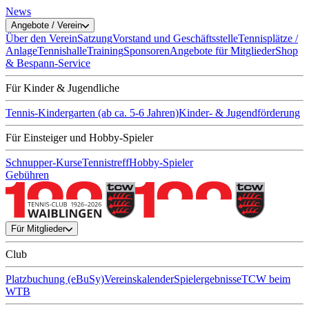
News
Angebote / Verein
Über den Verein
Satzung
Vorstand und Geschäftsstelle
Tennisplätze /
Anlage
Tennishalle
Training
Sponsoren
Angebote für Mitglieder
Shop
& Bespann-Service
Für Kinder & Jugendliche
Tennis-Kindergarten (ab ca. 5-6 Jahren)
Kinder- & Jugendförderung
Für Einsteiger und Hobby-Spieler
Schnupper-Kurse
Tennistreff
Hobby-Spieler
Gebühren
Für Mitglieder
Club
Platzbuchung (eBuSy)
Vereinskalender
Spielergebnisse
TCW beim
WTB