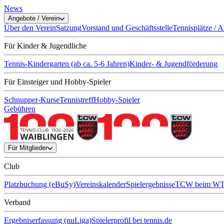
News
Angebote / Verein
Über den Verein
Satzung
Vorstand und Geschäftsstelle
Tennisplätze / 
Für Kinder & Jugendliche
Tennis-Kindergarten (ab ca. 5-6 Jahren)
Kinder- & Jugendförderung
Für Einsteiger und Hobby-Spieler
Schnupper-Kurse
Tennistreff
Hobby-Spieler
Gebühren
Für Mitglieder
Club
Platzbuchung (eBuSy)
Vereinskalender
Spielergebnisse
TCW beim W
Verband
Ergebniserfassung (nuLiga)
Spielerprofil bei tennis.de