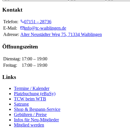
Kontakt
Telefon:
07151 – 28736
E-Mail:
info@tc-waiblingen.de
Adresse:
Alter Neustädter Weg 75
,
71334
Waiblingen
Öffnungszeiten
Dienstag
:
17:00
–
19:00
Freitag
:
17:00
–
19:00
Links
Termine / Kalender
Platzbuchung (eBuSy)
TCW beim WTB
Satzung
Shop & Bespann-Service
Gebühren / Preise
Infos für Neu-Mitglieder
Mitglied werden