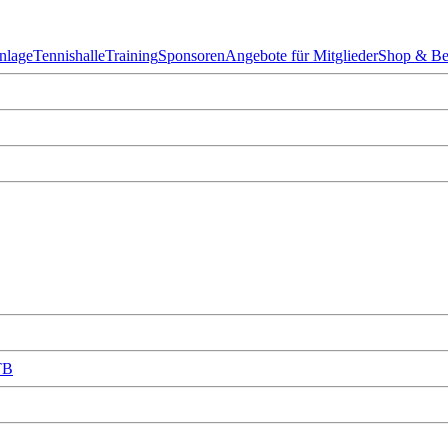
Anlage
Tennishalle
Training
Sponsoren
Angebote für Mitglieder
Shop & Be
TB