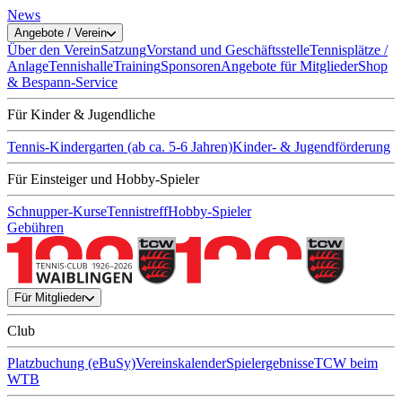
News
Angebote / Verein
Über den Verein
Satzung
Vorstand und Geschäftsstelle
Tennisplätze /
Anlage
Tennishalle
Training
Sponsoren
Angebote für Mitglieder
Shop
& Bespann-Service
Für Kinder & Jugendliche
Tennis-Kindergarten (ab ca. 5-6 Jahren)
Kinder- & Jugendförderung
Für Einsteiger und Hobby-Spieler
Schnupper-Kurse
Tennistreff
Hobby-Spieler
Gebühren
Für Mitglieder
Club
Platzbuchung (eBuSy)
Vereinskalender
Spielergebnisse
TCW beim
WTB