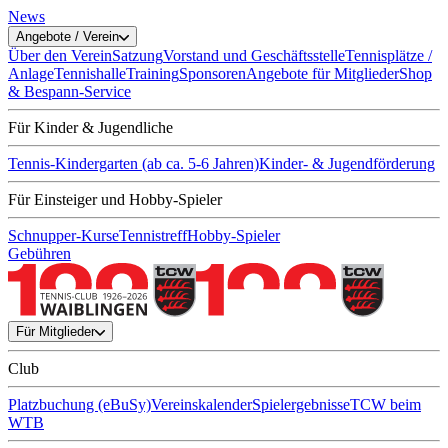
News
Angebote / Verein
Über den Verein
Satzung
Vorstand und Geschäftsstelle
Tennisplätze /
Anlage
Tennishalle
Training
Sponsoren
Angebote für Mitglieder
Shop
& Bespann-Service
Für Kinder & Jugendliche
Tennis-Kindergarten (ab ca. 5-6 Jahren)
Kinder- & Jugendförderung
Für Einsteiger und Hobby-Spieler
Schnupper-Kurse
Tennistreff
Hobby-Spieler
Gebühren
Für Mitglieder
Club
Platzbuchung (eBuSy)
Vereinskalender
Spielergebnisse
TCW beim
WTB