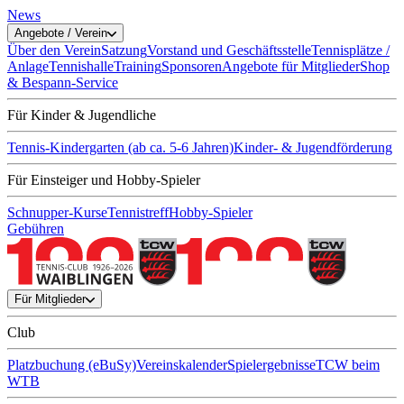
News
Angebote / Verein
Über den Verein
Satzung
Vorstand und Geschäftsstelle
Tennisplätze /
Anlage
Tennishalle
Training
Sponsoren
Angebote für Mitglieder
Shop
& Bespann-Service
Für Kinder & Jugendliche
Tennis-Kindergarten (ab ca. 5-6 Jahren)
Kinder- & Jugendförderung
Für Einsteiger und Hobby-Spieler
Schnupper-Kurse
Tennistreff
Hobby-Spieler
Gebühren
Für Mitglieder
Club
Platzbuchung (eBuSy)
Vereinskalender
Spielergebnisse
TCW beim
WTB