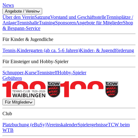
News
Angebote / Verein
Über den Verein
Satzung
Vorstand und Geschäftsstelle
Tennisplätze /
Anlage
Tennishalle
Training
Sponsoren
Angebote für Mitglieder
Shop
& Bespann-Service
Für Kinder & Jugendliche
Tennis-Kindergarten (ab ca. 5-6 Jahren)
Kinder- & Jugendförderung
Für Einsteiger und Hobby-Spieler
Schnupper-Kurse
Tennistreff
Hobby-Spieler
Gebühren
Für Mitglieder
Club
Platzbuchung (eBuSy)
Vereinskalender
Spielergebnisse
TCW beim
WTB